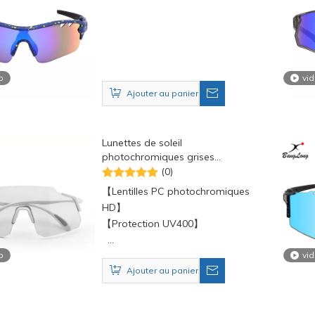
o
vi
Ajouter au panier
Lunettes de soleil
photochromiques grises
UV400, pour cyclisme, course à
(0)
pied, sport
【Lentilles PC photochromiques
HD】
【Protection UV400】
o
【Coussin nasal en
vi
Ajouter au panier
caoutchouc】
【Pratique à utiliser et à