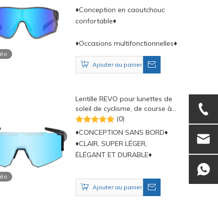
têtes
♦Conception en caoutchouc
confortable♦
♦Occasions multifonctionnelles♦
déo
Ajouter au panier
Lentille REVO pour lunettes de
soleil de cyclisme, de course à
pied et de sport
(0)
♦CONCEPTION SANS BORD♦
♦CLAIR, SUPER LÉGER,
ÉLÉGANT ET DURABLE♦
déo
Ajouter au panier