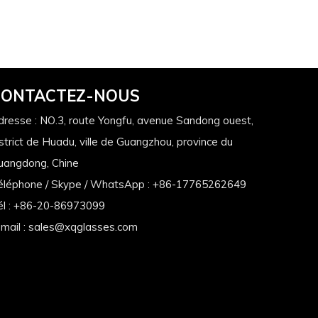
CONTACTEZ-NOUS
dresse : NO.3, route Yongfu, avenue Sandong ouest,
strict de Huadu, ville de Guangzhou, province du
uangdong, Chine
éléphone / Skype / WhatsApp : +86-17765262649
él : +86-20-86973099
mail :
sales@xqglasses.com