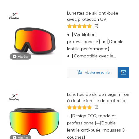
Lunettes de ski anti-buée
avec protection UV
(0)
●【Ventilation
professionnelle】●【Double
lentille performante】
●【Compatible avec le
vidéo
casque et sangle réglable】
Ajouter au panier
Lunettes de ski de neige miroir
à double lentille de protection
UV400
(0)
--[Design OTG, mode et
professionnel]--[Double
lentille anti-buée, mousses 3
couches]
vidéo