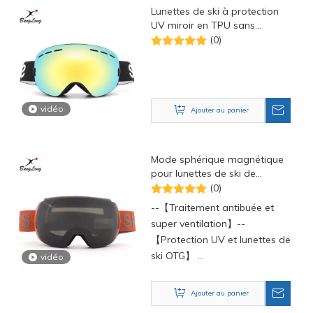
Lunettes de ski à protection
UV miroir en TPU sans
cadre
(0)
vidéo
Ajouter au panier
Mode sphérique magnétique
pour lunettes de ski de
snowboard
(0)
--【Traitement antibuée et
super ventilation】--
【Protection UV et lunettes de
ski OTG】
vidéo
--【Matériaux durables et
confort maximum】
Ajouter au panier