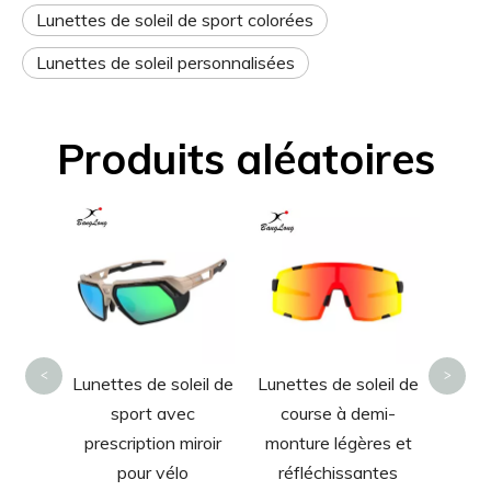
Lunettes de soleil de sport colorées
Lunettes de soleil personnalisées
Produits aléatoires
Grand
soleil
de cy
pou
<
>
de
Lunettes de soleil de
Lunettes de soleil de
t sur
sport avec
course à demi-
eflété
prescription miroir
monture légères et
 soleil
pour vélo
réfléchissantes