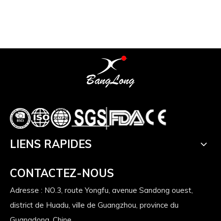
00 de
 cadre
LIENS RAPIDES
CONTACTEZ-NOUS
Adresse : NO.3, route Yongfu, avenue Sandong ouest,
district de Huadu, ville de Guangzhou, province du
Guangdong, Chine